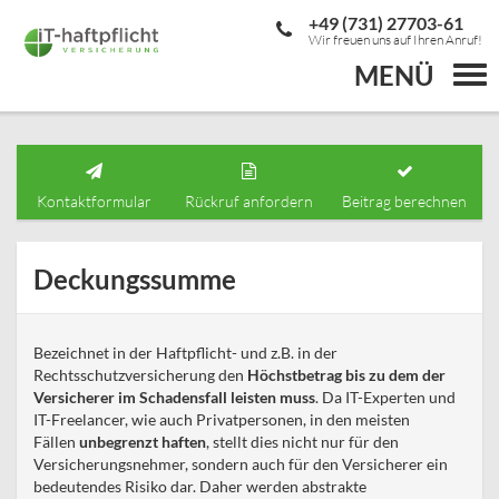
+49 (731) 27703-61
Wir freuen uns auf Ihren Anruf!
MENÜ
Togg
navi
Kontaktformular
Rückruf anfordern
Beitrag berechnen
Deckungssumme
Bezeichnet in der Haftpflicht- und z.B. in der
Rechtsschutzversicherung den
Höchstbetrag bis zu dem der
Versicherer im Schadensfall leisten muss
. Da IT-Experten und
IT-Freelancer, wie auch Privatpersonen, in den meisten
Fällen
unbegrenzt haften
, stellt dies nicht nur für den
Versicherungsnehmer, sondern auch für den Versicherer ein
bedeutendes Risiko dar. Daher werden abstrakte