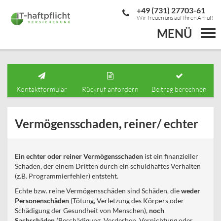
+49 (731) 27703-61
Wir freuen uns auf Ihren Anruf!
MENÜ
Togg
navi
Kontaktformular
Rückruf anfordern
Beitrag berechnen
Vermögensschaden, reiner/ echter
Ein echter oder reiner Vermögensschaden
ist ein finanzieller
Schaden, der einem Dritten durch ein schuldhaftes Verhalten
(z.B. Programmierfehler) entsteht.
Echte bzw. reine Vermögensschäden sind Schäden, die
weder
Personenschäden
(Tötung, Verletzung des Körpers oder
Schädigung der Gesundheit von Menschen),
noch
Sachschäden
(Beschädigung, Verderben, Vernichtung oder