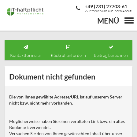
+49 (731) 27703-61
Wir freuen uns auf Ihren Anruf!
MENÜ
Togg
navi
Kontaktformular
Rückruf anfordern
Beitrag berechnen
Dokument nicht gefunden
Die von Ihnen gewählte Adresse/URL ist auf unserem Server
nicht bzw. nicht mehr vorhanden.
Möglicherweise haben Sie einen veralteten Link bzw. ein altes
Bookmark verwendet.
Versuchen Sie den von Ihnen gewünschten Inhalt über unser