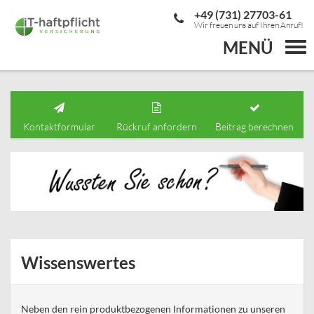
+49 (731) 27703-61
Wir freuen uns auf Ihren Anruf!
MENÜ
Togg
navi
Kontaktformular
Rückruf anfordern
Beitrag berechnen
Wissenswertes
Neben den rein produktbezogenen Informationen zu unseren