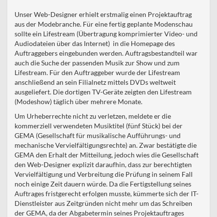
Unser Web-Designer erhielt erstmalig einen Projektauftrag
aus der Modebranche. Für eine fertig geplante Modenschau
sollte ein Lifestream (Übertragung komprimierter Video- und
Audiodateien über das Internet) in die Homepage des
Auftraggebers eingebunden werden. Auftragsbestandteil war
auch die Suche der passenden Musik zur Show und zum
Lifestream. Für den Auftraggeber wurde der Lifestream
anschließend an sein Filialnetz mittels DVDs weltweit
ausgeliefert. Die dortigen TV-Geräte zeigten den Lifestream
(Modeshow) täglich über mehrere Monate.
Um Urheberrechte nicht zu verletzen, meldete er die
kommerziell verwendeten Musiktitel (fünf Stück) bei der
GEMA (Gesellschaft für musikalische Aufführungs- und
mechanische Vervielfältigungsrechte) an. Zwar bestätigte die
GEMA den Erhalt der Mitteilung, jedoch wies die Gesellschaft
den Web-Designer explizit daraufhin, dass zur berechtigten
Vervielfältigung und Verbreitung die Prüfung in seinem Fall
noch einige Zeit dauern würde. Da die Fertigstellung seines
Auftrages fristgerecht erfolgen musste, kümmerte sich der IT-
Dienstleister aus Zeitgründen nicht mehr um das Schreiben
der GEMA, da der Abgabetermin seines Projektauftrages