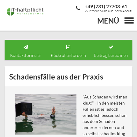
+49 (731) 27703-61
Wir freuen uns auf Ihren Anruf!
MENÜ
Togg
navi
Kontaktformular
Rückruf anfordern
Beitrag berechnen
Schadensfälle aus der Praxis
"Aus Schaden wird man
klug!" - In den meisten
Fällen ist es jedoch
erheblich besser, schon
aus dem Schaden
anderer zu lernen und
so selbst schadlos klug