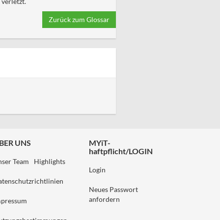
verletzt.
Zurück zum Glossar
BER UNS
MYiT-
haftpflicht/LOGIN
nser Team
Highlights
Login
tenschutzrichtlinien
Neues Passwort
anfordern
mpressum