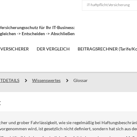
iT-haftpflicht.Versicherung
ersicherungsschutz für Ihr IT-Business:
gleichen -> Entscheiden -> Abschließen
 VERSICHERER
DER VERGLEICH
BEITRAGSRECHNER (Tarife/Ko
TDETAILS
Wissenswertes
Glossar
t
cher und grober Fahrlässigkeit, wie sie regelmäßig bei Haftungsbeschr
orgenommen wird, ist gesetzlich nicht definiert, sondern hat sich aus d