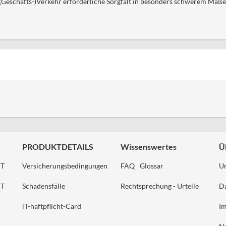
 (Geschäfts-)Verkehr erforderliche Sorgfalt in besonders schwerem Maße 
PRODUKTDETAILS
Wissenswertes
Ü
HT
Versicherungsbedingungen
FAQ
Glossar
U
HT
Schadensfälle
Rechtsprechung - Urteile
Da
iT-haftpflicht-Card
I