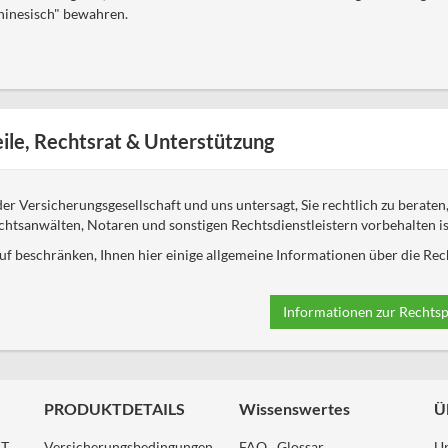
hinesisch" bewahren.
ile, Rechtsrat & Unterstützung
r Versicherungsgesellschaft und uns untersagt, Sie rechtlich zu beraten, 
chtsanwälten, Notaren und sonstigen Rechtsdienstleistern vorbehalten is
f beschränken, Ihnen hier einige allgemeine Informationen über die Rech
Informationen zur Rechtsp
PRODUKTDETAILS
Wissenswertes
Ü
HT
Versicherungsbedingungen
FAQ
Glossar
U