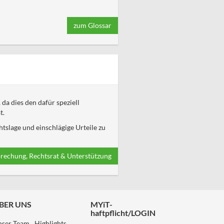
zum Glossar
da dies den dafür speziell
t.
tslage und einschlägige Urteile zu
rechung, Rechtsrat & Unterstützung
BER UNS
MYiT-
haftpflicht/LOGIN
nser Team
Highlights