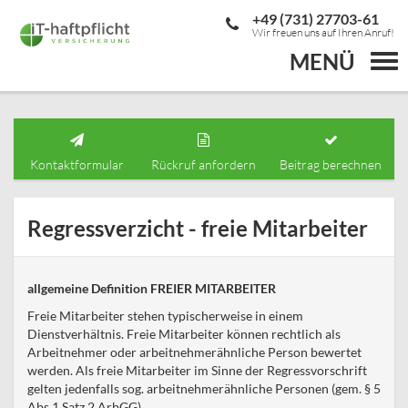
+49 (731) 27703-61
Wir freuen uns auf Ihren Anruf!
MENÜ
Togg
navi
Kontaktformular
Rückruf anfordern
Beitrag berechnen
Regressverzicht - freie Mitarbeiter
allgemeine Definition FREIER MITARBEITER
Freie Mitarbeiter stehen typischerweise in einem
Dienstverhältnis. Freie Mitarbeiter können rechtlich als
Arbeitnehmer oder arbeitnehmerähnliche Person bewertet
werden. Als freie Mitarbeiter im Sinne der Regressvorschrift
gelten jedenfalls sog. arbeitnehmerähnliche Personen (gem. § 5
Abs.1 Satz 2 ArbGG).