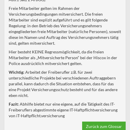
Freie Mitarbeiter gelten im Rahmen der
Versicherungsbedingungen mitversichert. Die freien
Mitarbeiter sind explizit aufgeführt und es gilt folgende
Regelung: in den Betrieb des Versicherungsnehmers
eingegliederten freie Mitarbeiter (natürliche Personen), soweit
diese im Namen und Auftrag des Versicherungsnehmers tätig
sind, gelten mitversichert.
Hier besteht KEINE Regressmöglichkeit, da die freien
Mitarbeiter als „Mitversicherte Person“ bei der Hiscox in der
Police ausdrücklich mitversichert gelten.
Wichtig:
Arbeitet der Freiberufler z.B. für zwei
unterschiedliche Projekte bei verschiedenen Auftraggebern
parallel, kann dadurch die Situation entstehen, dass für das
eine Projekt Versicherungsschutz besteht und für das andere
eben nicht.
Fazit:
Abhilfe bietet nur eine eigene, auf die Tätigkeit des IT-
Freiberuflers abgestimmte eigene IT-Haftpflichtversicherung
von iT-Haftpflicht.versicherung
Zurück zum Glossar