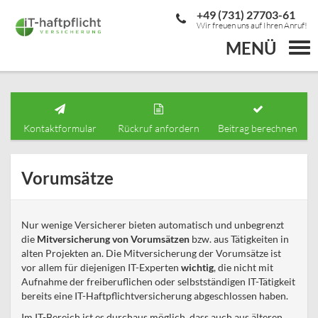
+49 (731) 27703-61
Wir freuen uns auf Ihren Anruf!
MENÜ
Togg
navi
Kontaktformular
Rückruf anfordern
Beitrag berechnen
Vorumsätze
Nur wenige Versicherer bieten automatisch und unbegrenzt
die
Mitversicherung von Vorumsätzen
bzw. aus Tätigkeiten in
alten Projekten an. Die Mitversicherung der Vorumsätze ist
vor allem für diejenigen IT-Experten
wichtig
, die nicht mit
Aufnahme der freiberuflichen oder selbstständigen IT-Tätigkeit
bereits eine IT-Haftpflichtversicherung abgeschlossen haben.
Im IT-Bereich ist es durchaus möglich, dass auch aus älteren