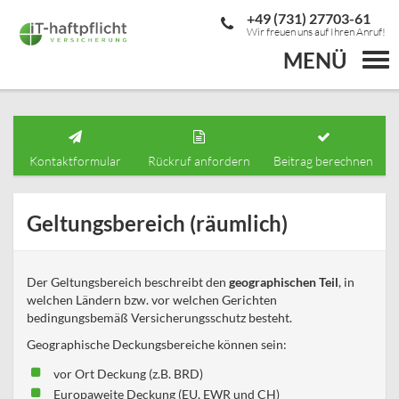
+49 (731) 27703-61
Wir freuen uns auf Ihren Anruf!
MENÜ
Togg
navi
Kontaktformular
Rückruf anfordern
Beitrag berechnen
Geltungsbereich (räumlich)
Der Geltungsbereich beschreibt den
geographischen Teil
, in
welchen Ländern bzw. vor welchen Gerichten
bedingungsbemäß Versicherungsschutz besteht.
Geographische Deckungsbereiche können sein:
vor Ort Deckung (z.B. BRD)
Europaweite Deckung (EU, EWR und CH)