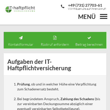
+49 (731) 27703-61
Wir freuen uns auf Ihren Anruf!
MENÜ
Togg
navi
Kontaktformular
Rückruf anfordern
Beitrag berechnen
Aufgaben der IT-
Haftpflichtversicherung
Prüfung
, ob und in welcher Höhe eine Verpflichtung
zum Schadenersatz besteht.
Bei begründetem Anspruch,
Zahlung des Schadens
(bis
zur vereinbarten Deckungssumme abzüglich einer
eventuell vereinbarten Selbstbeteiligung).