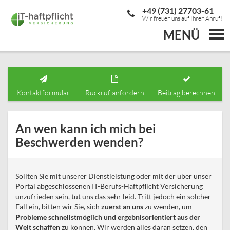
+49 (731) 27703-61
Wir freuen uns auf Ihren Anruf!
MENÜ
Togg
navi
Kontaktformular
Rückruf anfordern
Beitrag berechnen
An wen kann ich mich bei
Beschwerden wenden?
Sollten Sie mit unserer Dienstleistung oder mit der über unser
Portal abgeschlossenen IT-Berufs-Haftpflicht Versicherung
unzufrieden sein, tut uns das sehr leid. Tritt jedoch ein solcher
Fall ein, bitten wir Sie, sich
zuerst an uns
zu wenden, um
Probleme schnellstmöglich und ergebnisorientiert aus der
Welt schaffen
zu können. Wir werden alles daran setzen, den