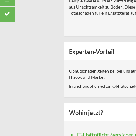
Beispielsweise wird ein kurzfristig
aus Unachtsamkeit zu Boden. Diese
Totalschaden für ein Ersatzgerät auf
Experten-Vorteil
Obhutschäden gelten bei bei uns au
Hiscox und Markel.
Branchenüblich gelten Obhutschäde
Wohin jetzt?
IT-Haftpflicht-Versicher