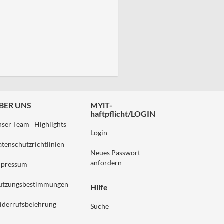
BER UNS
MYiT-
haftpflicht/LOGIN
nser Team
Highlights
Login
tenschutzrichtlinien
Neues Passwort
anfordern
mpressum
utzungsbestimmungen
Hilfe
iderrufsbelehrung
Suche