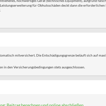
 entliehenes, hochwertiges Gerät (technisches Equipment), aufgrund falsc
 Leistungserweiterung für Obhutsschäden deckt dann die erforderliche
.
tomatisch mitversichert. Die Entschädigungsgrenze beläuft sich auf max
n in den Versicherungsbedingungen stets ausgeschlossen.
ung: Beitrag berechnen und online abschließen