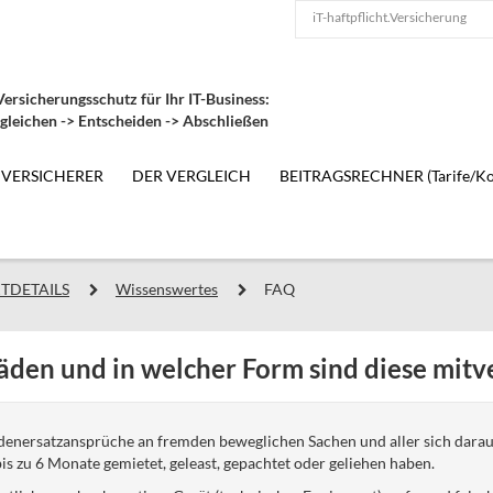
iT-haftpflicht.Versicherung
ersicherungsschutz für Ihr IT-Business:
gleichen -> Entscheiden -> Abschließen
 VERSICHERER
DER VERGLEICH
BEITRAGSRECHNER (Tarife/Ko
TDETAILS
Wissenswertes
FAQ
den und in welcher Form sind diese mitve
enersatzansprüche an fremden beweglichen Sachen und aller sich dar
is zu 6 Monate gemietet, geleast, gepachtet oder geliehen haben.