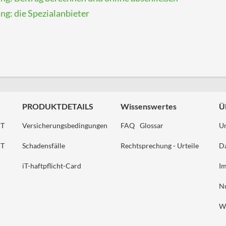
ng: die Spezialanbieter
PRODUKTDETAILS
Wissenswertes
Ü
HT
Versicherungsbedingungen
FAQ
Glossar
U
HT
Schadensfälle
Rechtsprechung - Urteile
Da
iT-haftpflicht-Card
I
N
W