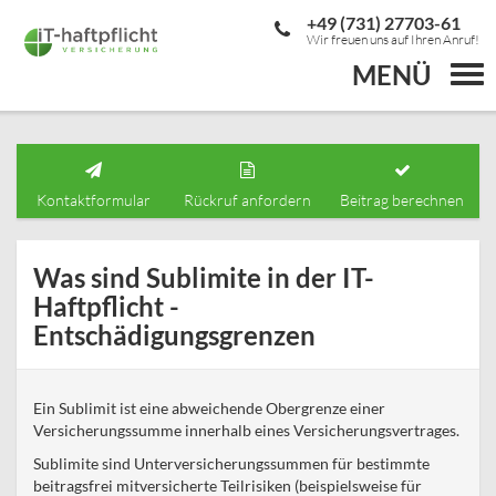
+49 (731) 27703-61
Wir freuen uns auf Ihren Anruf!
MENÜ
Togg
navi
Kontaktformular
Rückruf anfordern
Beitrag berechnen
Was sind Sublimite in der IT-
Haftpflicht -
Entschädigungsgrenzen
Ein Sublimit ist eine abweichende Obergrenze einer
Versicherungssumme innerhalb eines Versicherungsvertrages.
Sublimite sind Unterversicherungssummen für bestimmte
beitragsfrei mitversicherte Teilrisiken (beispielsweise für