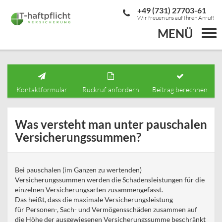
+49 (731) 27703-61
Wir freuen uns auf Ihren Anruf!
MENÜ
Togg
navi
Kontaktformular
Rückruf anfordern
Beitrag berechnen
Was versteht man unter pauschalen
Versicherungssummen?
Bei pauschalen (im Ganzen zu wertenden)
Versicherungssummen werden die Schadensleistungen für die
einzelnen Versicherungsarten zusammengefasst.
Das heißt, dass die maximale Versicherungsleistung
für Personen-, Sach- und Vermögensschäden zusammen auf
die Höhe der ausgewiesenen Versicherungssumme beschränkt