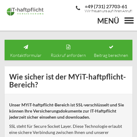
+49 (731) 27703-61
Wir freuen uns auf Ihren Anruf!
MENÜ
Togg
navi
Kontaktformular
Rückruf anfordern
Beitrag berechnen
Wie sicher ist der MYiT-haftpflicht-
Bereich?
Unser
MYiT-haftpflicht
-Bereich ist SSL-verschlüsselt und Sie
können Ihre Versicherungsdokumente zur IT-Haftpflicht
jederzeit sicher einsehen und downloaden.
SSL steht für Secure Socket Layer. Diese Technologie erlaubt
eine sichere Verbindung zwischen Ihnen und unserer