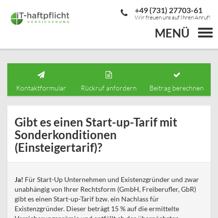
+49 (731) 27703-61
Wir freuen uns auf Ihren Anruf!
MENÜ
Togg
navi
Kontaktformular
Rückruf anfordern
Beitrag berechnen
Gibt es einen Start-up-Tarif mit
Sonderkonditionen
(Einsteigertarif)?
Ja!
Für Start-Up Unternehmen und Existenzgründer und zwar
unabhängig von Ihrer Rechtsform (GmbH, Freiberufler, GbR)
gibt es einen Start-up-Tarif bzw. ein Nachlass für
Existenzgründer. Dieser beträgt 15 % auf die ermittelte