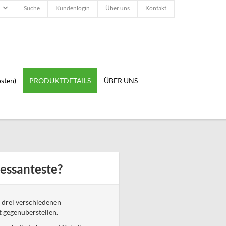
Suche
Kundenlogin
Über uns
Kontakt
sten)
PRODUKTDETAILS
ÜBER UNS
ressanteste?
 drei verschiedenen
t gegenüberstellen.