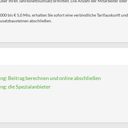
ber Ihren Jahresnettoumsatz ermittelt. Die Anzahl der Mitarbeiter ode
0 bis € 5,0 Mio. erhalten Sie sofort eine verbindliche Tarifauskunft un
Zusatzbausteinen abschließen.
ung: Beitrag berechnen und online abschließen
ng: die Spezialanbieter