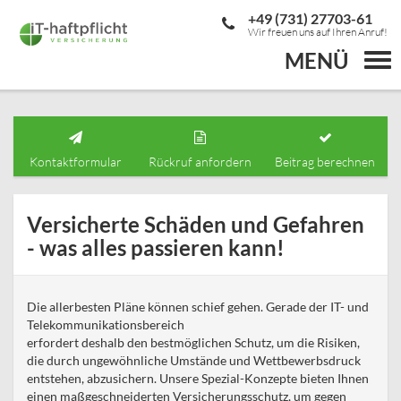
+49 (731) 27703-61
Wir freuen uns auf Ihren Anruf!
MENÜ
Togg
navi
Kontaktformular
Rückruf anfordern
Beitrag berechnen
Versicherte Schäden und Gefahren
- was alles passieren kann!
Die allerbesten Pläne können schief gehen. Gerade der IT- und
Telekommunikationsbereich
erfordert deshalb den bestmöglichen Schutz, um die Risiken,
die durch ungewöhnliche Umstände und Wettbewerbsdruck
entstehen, abzusichern. Unsere Spezial-Konzepte bieten Ihnen
einen maßgeschneiderten Versicherungsschutz, um gegen