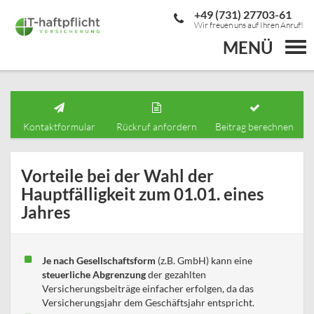
+49 (731) 27703-61
Wir freuen uns auf Ihren Anruf!
MENÜ
Togg
navi
Kontaktformular
Rückruf anfordern
Beitrag berechnen
Vorteile bei der Wahl der
Hauptfälligkeit zum 01.01. eines
Jahres
Je nach Gesellschaftsform
(z.B. GmbH) kann eine
steuerliche Abgrenzung
der gezahlten
Versicherungsbeiträge einfacher erfolgen, da das
Versicherungsjahr dem Geschäftsjahr entspricht.