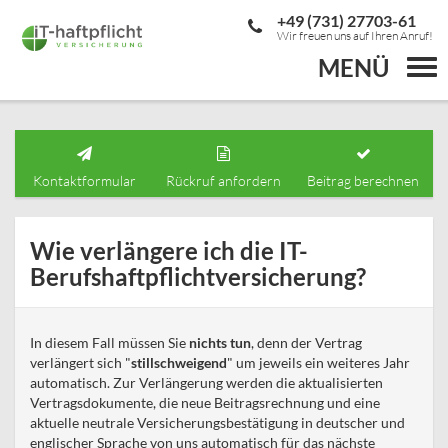
+49 (731) 27703-61
Wir freuen uns auf Ihren Anruf!
MENÜ
Togg
navi
Kontaktformular
Rückruf anfordern
Beitrag berechnen
Wie verlängere ich die IT-
Berufshaftpflichtversicherung?
In diesem Fall müssen Sie
nichts tun
, denn der Vertrag
verlängert sich "
stillschweigend
" um jeweils ein weiteres Jahr
automatisch. Zur Verlängerung werden die aktualisierten
Vertragsdokumente, die neue Beitragsrechnung und eine
aktuelle neutrale Versicherungsbestätigung in deutscher und
englischer Sprache von uns automatisch für das nächste