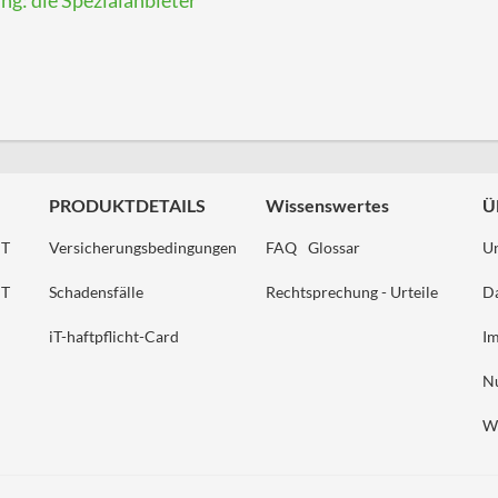
ng: die Spezialanbieter
PRODUKTDETAILS
Wissenswertes
Ü
HT
Versicherungsbedingungen
FAQ
Glossar
U
HT
Schadensfälle
Rechtsprechung - Urteile
Da
iT-haftpflicht-Card
I
N
W