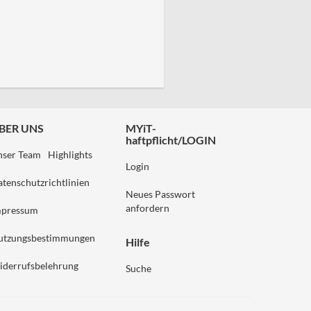
BER UNS
MYiT-
haftpflicht/LOGIN
nser Team
Highlights
Login
tenschutzrichtlinien
Neues Passwort
anfordern
mpressum
utzungsbestimmungen
Hilfe
iderrufsbelehrung
Suche