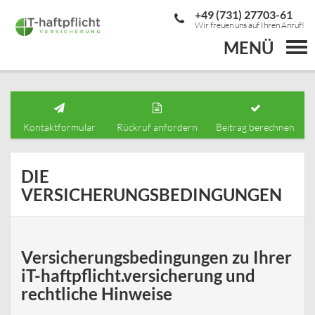
+49 (731) 27703-61
Wir freuen uns auf Ihren Anruf!
MENÜ
Togg
navi
Kontaktformular
Rückruf anfordern
Beitrag berechnen
DIE
VERSICHERUNGSBEDINGUNGEN
Versicherungsbedingungen zu Ihrer
iT-haftpflicht.versicherung und
rechtliche Hinweise