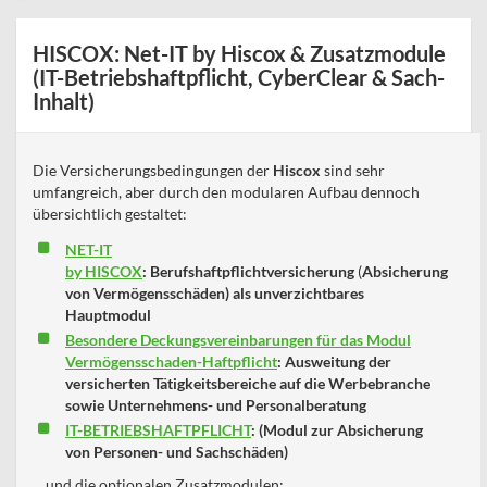
HISCOX: Net-IT by Hiscox & Zusatzmodule
(IT-Betriebshaftpflicht, CyberClear & Sach-
Inhalt)
Die Versicherungsbedingungen der
Hiscox
sind sehr
umfangreich, aber durch den modularen Aufbau dennoch
übersichtlich gestaltet:
NET-IT
by HISCOX
:
Berufshaftpflichtversicherung
(
Absicherung
von Vermögensschäden) als unverzichtbares
Hauptmodul
Besondere Deckungsvereinbarungen für das Modul
Vermögensschaden-Haftpflicht
: Ausweitung der
versicherten Tätigkeitsbereiche auf die Werbebranche
sowie Unternehmens- und Personalberatung
IT-BETRIEBSHAFTPFLICHT
: (Modul zur Absicherung
von Personen- und Sachschäden)
... und die optionalen Zusatzmodulen: