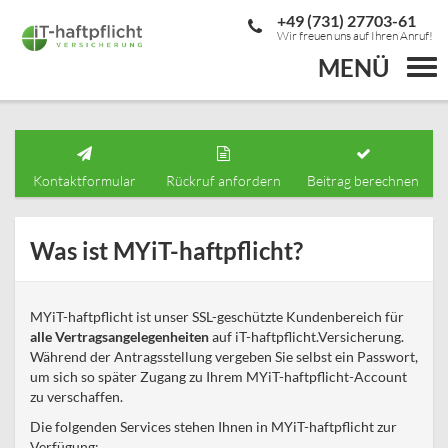
+49 (731) 27703-61
Wir freuen uns auf Ihren Anruf!
MENÜ
Togg
navi
Kontaktformular
Rückruf anfordern
Beitrag berechnen
Was ist MYiT-haftpflicht?
MYiT-haftpflicht ist unser SSL-geschützte Kundenbereich für
alle Vertragsangelegenheiten
auf iT-haftpflicht.Versicherung.
Während der Antragsstellung vergeben Sie selbst ein Passwort,
um sich so später Zugang zu Ihrem MYiT-haftpflicht-Account
zu verschaffen.
Die folgenden Services stehen Ihnen in MYiT-haftpflicht zur
Verfügung: