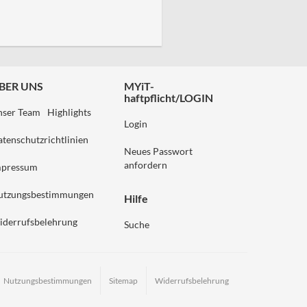
BER UNS
MYiT-
haftpflicht/LOGIN
nser Team
Highlights
Login
tenschutzrichtlinien
Neues Passwort
anfordern
mpressum
utzungsbestimmungen
Hilfe
iderrufsbelehrung
Suche
Nutzungsbestimmungen
Sitemap
Widerrufsbelehrung