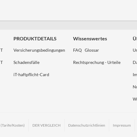
PRODUKTDETAILS
Wissenswertes
Ü
HT
Versicherungsbedingungen
FAQ
Glossar
U
HT
Schadensfälle
Rechtsprechung - Urteile
Da
iT-haftpflicht-Card
I
N
W
arife/Kosten)
DER VERGLEICH
Datenschutzrichtlinien
Impressum