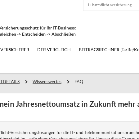
iT-haftpflicht.Versicherung
ersicherungsschutz für Ihr IT-Business:
gleichen -> Entscheiden -> Abschließen
 VERSICHERER
DER VERGLEICH
BEITRAGSRECHNER (Tarife/Ko
TDETAILS
Wissenswertes
FAQ
mein Jahresnettoumsatz in Zukunft mehr a
flicht-Versicherungslösungen für die IT- und Telekommunikationsbranch
bersteigt im Laufe eines Versicherungsjahres Ihr Umsatz diese Grenze, so