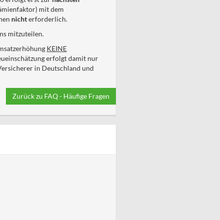
rämienfaktor) mit dem
hnen
nicht
erforderlich.
s mitzuteilen.
 Umsatzerhöhung
KEINE
einschätzung erfolgt damit nur
Versicherer in Deutschland und
Zurück zu FAQ - Häufige Fragen