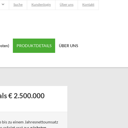
Suche
Kundenlogin
Über uns
Kontakt
sten)
PRODUKTDETAILS
ÜBER UNS
ls € 2.500.000
e bis zu einem Jahresnettoumsatz
 erfolgt erst zur
nächsten